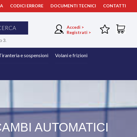
ZA
CODICI ERRORE
DOCUMENTI TECNICI
CONTATTI
CERCA
Accedi >
Registrati >
o 3.
Tiranteria e sospensioni
Volani e frizioni
CAMBI AUTOMATICI