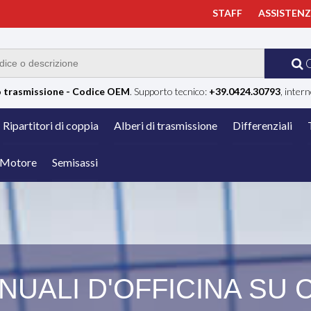
STAFF
ASSISTEN
 trasmissione - Codice OEM
. Supporto tecnico:
+39.0424.30793
, intern
Ripartitori di coppia
Alberi di trasmissione
Differenziali
Motore
Semisassi
UALI D'OFFICINA SU 