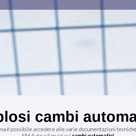
losi cambi automa
ina è possibile accedere alle varie documentazioni tecnich
FM Auto e Servizi sui
cambi automatici