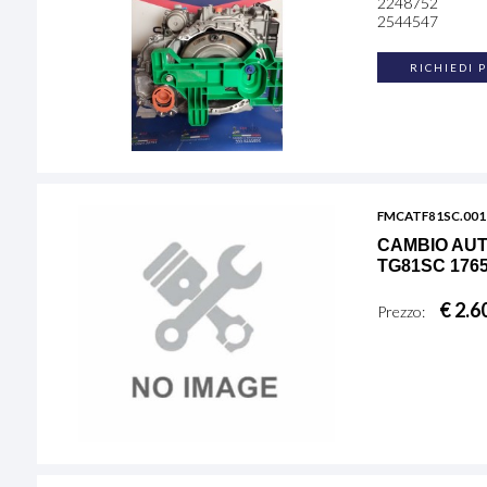
2248752
2544547
RICHIEDI 
FMCATF81SC.001
CAMBIO AUT
TG81SC 1765
€ 2.6
Prezzo: