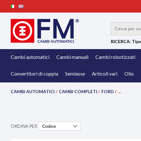
RICERCA: Tipo
Cambi automatici
Cambi manuali
Cambi robotizzati
Convertitori di coppia
Semiasse
Articoli vari
Olio
CAMBI AUTOMATICI
/
CAMBI COMPLETI
/
FORD
/
...
ORDINA PER