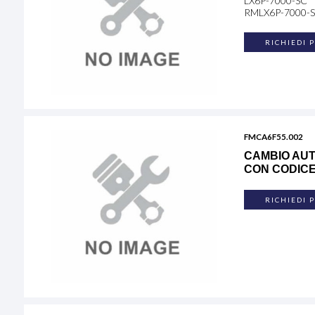
LX6P-7000-SC
RMLX6P-7000-
RICHIEDI 
FMCA6F55.002
CAMBIO AUT
CON CODICE 
RICHIEDI 