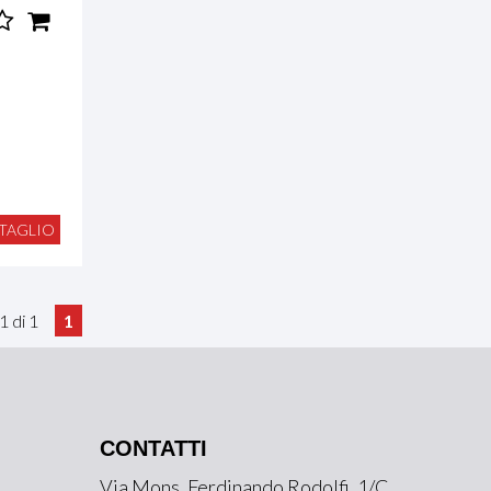
TAGLIO
a 1 di 1
1
CONTATTI
Via Mons. Ferdinando Rodolfi, 1/C