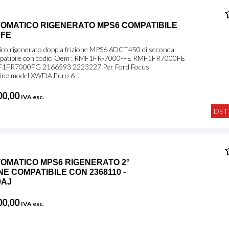
OMATICO RIGENERATO MPS6 COMPATIBILE
0FE
co rigenerato doppia frizione MPS6 6DCT450 di seconda
mpatibile con codici Oem : RMF1FR-7000-FE RMF1FR7000FE
F1FR7000FG 2166593 2223227 Per Ford Focus
ine model XWDA Euro 6 ...
00,00
IVA esc.
DET
OMATICO MPS6 RIGENERATO 2°
E COMPATIBILE CON 2368110 -
0AJ
00,00
IVA esc.