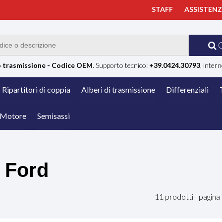
STAFF
ASSISTEN
 trasmissione - Codice OEM
. Supporto tecnico:
+39.0424.30793
, intern
Ripartitori di coppia
Alberi di trasmissione
Differenziali
Motore
Semisassi
Ford
11 prodotti | pagin