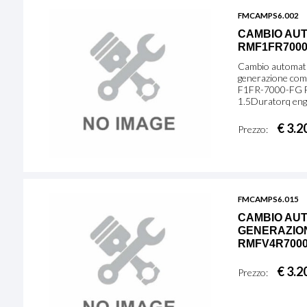
FMCAMPS6.002
CAMBIO AUT
RMF1FR700
Cambio automati
generazione co
F1FR-7000-FG 
1.5Duratorq eng
€ 3.2
Prezzo:
FMCAMPS6.015
CAMBIO AUT
GENERAZION
RMFV4R700
€ 3.2
Prezzo: