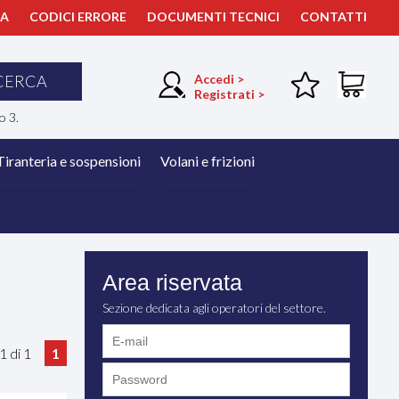
ZA
CODICI ERRORE
DOCUMENTI TECNICI
CONTATTI
CERCA
Accedi >
Registrati >
o 3.
Tiranteria e sospensioni
Volani e frizioni
Area riservata
Sezione dedicata agli operatori del settore.
a 1 di 1
1