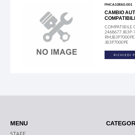
FMCA10R80.001
CAMBIO AUT
COMPATIBIL
COMPATIBILE 
2468677 JB3P-
RMJB3P7000PE
JB3P7000PE
RICHIEDI 
MENU
CATEGOR
STAFF