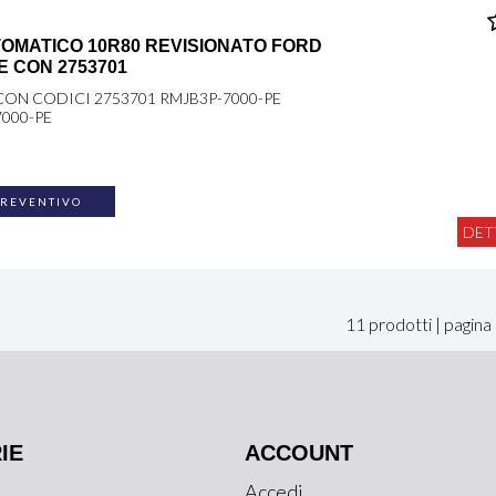
OMATICO 10R80 REVISIONATO FORD
E CON 2753701
CON CODICI 2753701 RMJB3P-7000-PE
7000-PE
PREVENTIVO
DET
11 prodotti | pagin
IE
ACCOUNT
Accedi