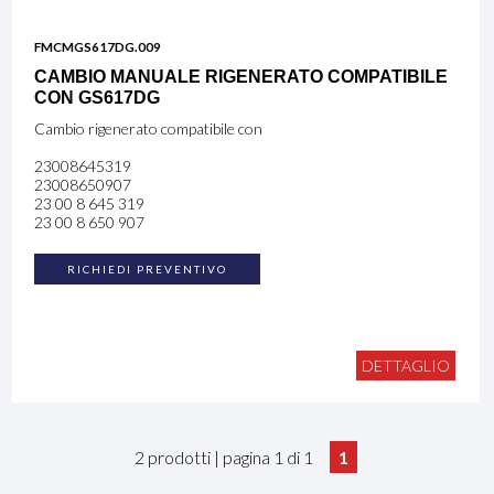
FMCMGS617DG.009
CAMBIO MANUALE RIGENERATO COMPATIBILE
CON GS617DG
Cambio rigenerato compatibile con
23008645319
23008650907
23 00 8 645 319
23 00 8 650 907
RICHIEDI PREVENTIVO
DETTAGLIO
2 prodotti | pagina 1 di 1
1