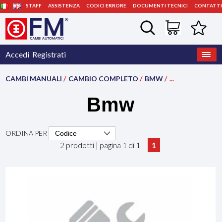
STAFF
ASSISTENZA
CODICI ERRORE
DOCUMENTI TECNICI
CONTATTI
Accedi
Registrati
CAMBI MANUALI
/
CAMBIO COMPLETO
/
BMW
/
...
Bmw
ORDINA PER
2 prodotti | pagina 1 di 1
1