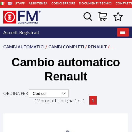
STAFF
ASSISTENZA
CODICI ERRORE
DOCUMENTI TECNICI
CONTATTI
Accedi
Registrati
CAMBI AUTOMATICI
/
CAMBI COMPLETI
/
RENAULT
/
...
Cambio automatico
Renault
ORDINA PER
12 prodotti | pagina 1 di 1
1