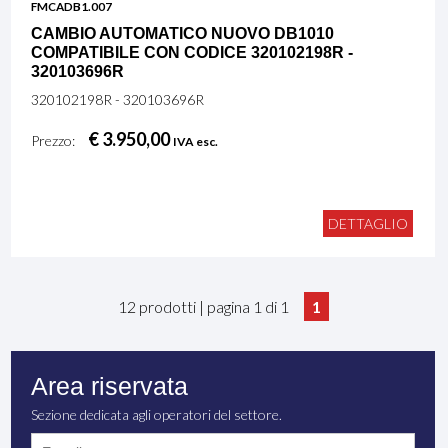
FMCADB1.007
CAMBIO AUTOMATICO NUOVO DB1010
COMPATIBILE CON CODICE 320102198R -
320103696R
320102198R - 320103696R
€ 3.950,00
Prezzo:
IVA esc.
DETTAGLIO
12 prodotti | pagina 1 di 1
1
Area riservata
Sezione dedicata agli operatori del settore.