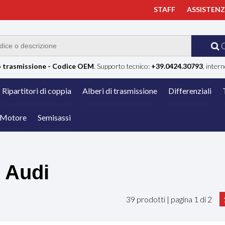
STAFF
ASSISTEN
 trasmissione - Codice OEM
. Supporto tecnico:
+39.0424.30793
, intern
Ripartitori di coppia
Alberi di trasmissione
Differenziali
Motore
Semisassi
Audi
39 prodotti | pagina 1 di 2