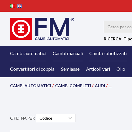
RICERCA: Tipo
Cambi automatici
Cambi manuali
Cambi robotizzati
Convertitori di coppia
Semiasse
Articoli vari
Olio
CAMBI AUTOMATICI
/
CAMBI COMPLETI
/
AUDI
/
...
ORDINA PER