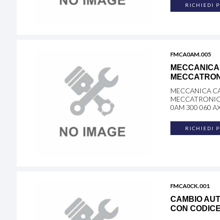
RICHIEDI 
FMCA0AM.005
MECCANICA 
MECCATRONI
MECCANICA CA
MECCATRONICA
0AM 300 060 AX
RICHIEDI 
FMCA0CK.001
CAMBIO AUT
CON CODICE