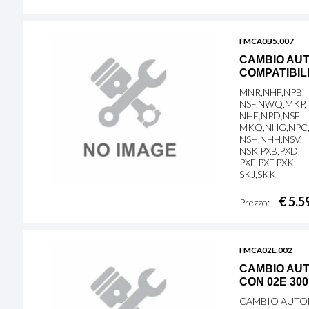
FMCA0B5.007
CAMBIO AUT
COMPATIBIL
MNR,NHF,NPB,
NSF,NWQ,MKP,
NHE,NPD,NSE,
MKQ,NHG,NPC
NSH,NHH,NSV,
NSK,PXB,PXD,
PXE,PXF,PXK,
SKJ,SKK
€ 5.5
Prezzo:
FMCA02E.002
CAMBIO AUT
CON 02E 300
CAMBIO AUTOM