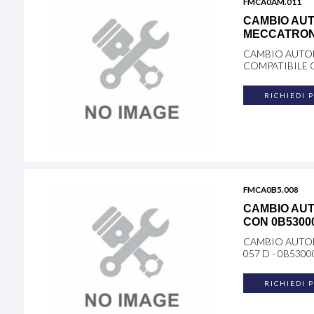
FMCA0AM.011
CAMBIO AUT
MECCATRONI
CAMBIO AUTO
COMPATIBILE C
RICHIEDI 
FMCA0B5.008
CAMBIO AUT
CON 0B5300
CAMBIO AUTOM
057 D - 0B530
RICHIEDI 