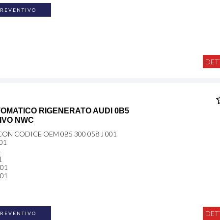
PREVENTIVO
DET
OMATICO RIGENERATO AUDI 0B5
TIVO NWC
ON CODICE OEM 0B5 300 058 J 001
001
1
1
001
001
DET
PREVENTIVO