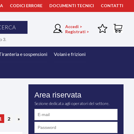
ZA
CODICI ERRORE
DOCUMENTI TECNICI
CONTATTI
CERCA
Accedi >
Registrati >
o 3.
Tiranteria e sospensioni
Volani e frizioni
Area riservata
Sezione dedicata agli operatori del settore.
1
2
»