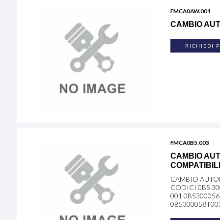
FMCA0AW.001
CAMBIO AU
RICHIEDI 
FMCA0B5.003
CAMBIO AUT
COMPATIBIL
CAMBIO AUTOM
CODICI 0B5 300
001 0B5300056D
0B5300058T003