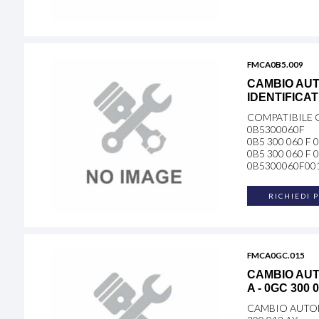
FMCA0B5.009
CAMBIO AUT
IDENTIFICAT
COMPATIBILE 
0B5300060F
0B5 300 060 F 
0B5 300 060 F 
0B5300060F00
RICHIEDI 
FMCA0GC.015
CAMBIO AUT
A - 0GC 300 
CAMBIO AUTOM