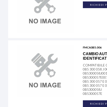
RICHIEDI 
FMCA0B5.006
CAMBIO AUT
IDENTIFICA
COMPATIBILE C
0B5 300 058 J 
0B5300058J00
0B5300057E00
0B5 300 057 E 
0B5 300 057 E 
0B5300058J
0B5300057E
RICHIEDI 