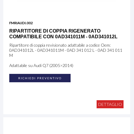
FMRIAUDI.002
RIPARTITORE DI COPPIA RIGENERATO
COMPATIBILE CON 0AD341011M - 0AD341012L
Ripartitore di coppia revisionato adattabile a codice Oem:
0AD341012L - 0AD341011M - 0AD 341 012 L - 0AD 341 011
M
Adattabile su Audi Q7 (2005>2014)
RICHIEDI PREVENTIVO
DETTAGLIO