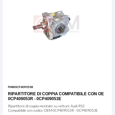
FMRI0CP409053R
RIPARTITORE DI COPPIA COMPATIBILE CON OE
0CP409053R - 0CP409053E
Ripartitore di coppia montato su vetture Audi RS3
Compatibile con codice OEM 0CP409053R - 0CP409053E