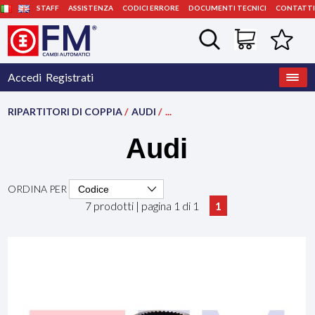
STAFF
ASSISTENZA
CODICI ERRORE
DOCUMENTI TECNICI
CONTATTI
Accedi
Registrati
RIPARTITORI DI COPPIA
/
AUDI
/
...
Audi
ORDINA PER
7 prodotti | pagina 1 di 1
1