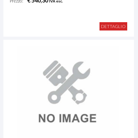
€ 540,30
Prezzo:
IVA esc.
DETTAGLIO