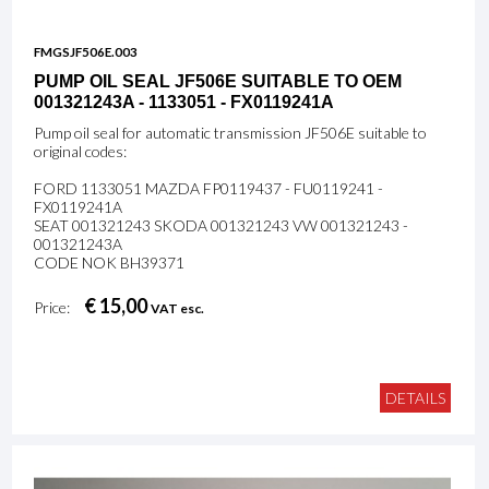
FMGSJF506E.003
PUMP OIL SEAL JF506E SUITABLE TO OEM
001321243A - 1133051 - FX0119241A
Pump oil seal for automatic transmission JF506E suitable to
original codes:
FORD 1133051 MAZDA FP0119437 - FU0119241 -
FX0119241A
SEAT 001321243 SKODA 001321243 VW 001321243 -
001321243A
CODE NOK BH39371
€ 15,00
Price:
VAT esc.
DETAILS