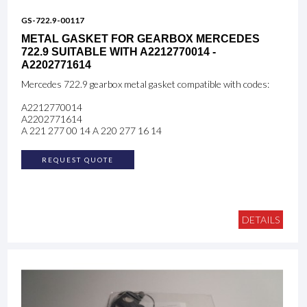
GS-722.9-00117
METAL GASKET FOR GEARBOX MERCEDES
722.9 SUITABLE WITH A2212770014 -
A2202771614
Mercedes 722.9 gearbox metal gasket compatible with codes:
A2212770014
A2202771614
A 221 277 00 14 A 220 277 16 14
REQUEST QUOTE
DETAILS