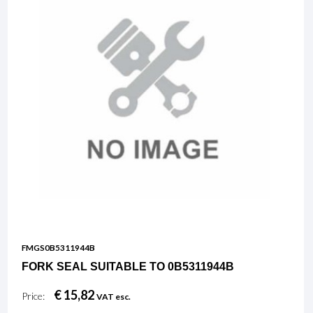
FMGS0B5311944B
FORK SEAL SUITABLE TO 0B5311944B
€ 15,82
Price:
VAT esc.