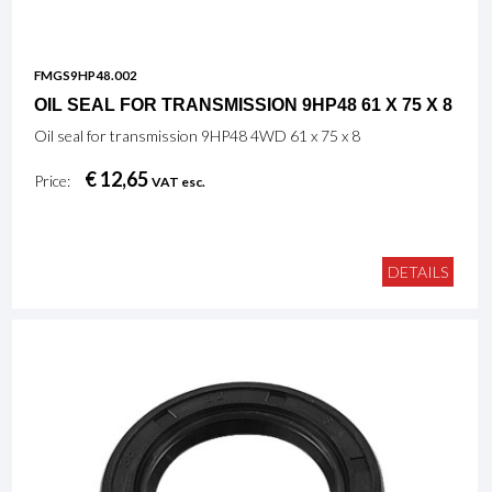
FMGS9HP48.002
OIL SEAL FOR TRANSMISSION 9HP48 61 X 75 X 8
Oil seal for transmission 9HP48 4WD 61 x 75 x 8
€ 12,65
Price:
VAT esc.
DETAILS