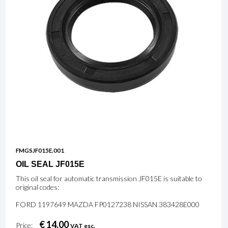
FMGSJF015E.001
OIL SEAL JF015E
This oil seal for automatic transmission JF015E is suitable to
original codes:
FORD 1197649 MAZDA FP0127238 NISSAN 383428E000
€ 14,00
Price:
VAT esc.