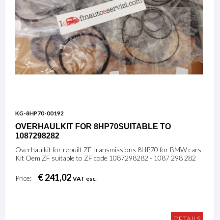
KG-8HP70-00192
OVERHAULKIT FOR 8HP70SUITABLE TO
1087298282
Overhaulkit for rebuilt ZF transmissions 8HP70 for BMW cars
Kit Oem ZF suitable to ZF code 1087298282 - 1087 298 282
€ 241,02
Price:
VAT esc.
DETAILS