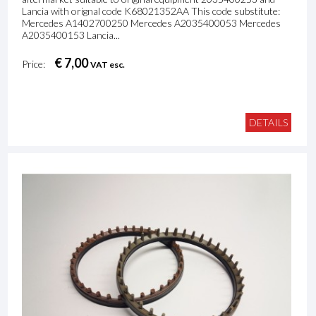
Lancia with orignal code K68021352AA This code substitute:
Mercedes A1402700250 Mercedes A2035400053 Mercedes
A2035400153 Lancia...
€ 7,00
Price:
VAT esc.
DETAILS