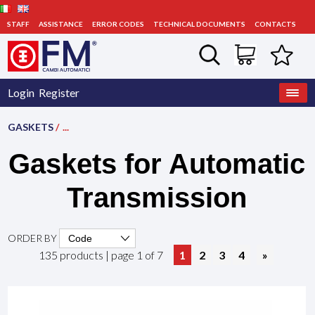
STAFF
ASSISTANCE
ERROR CODES
TECHNICAL DOCUMENTS
CONTACTS
Login
Register
GASKETS
/
...
Gaskets for Automatic
Transmission
ORDER BY
135 products | page 1 of 7
1
2
3
4
»