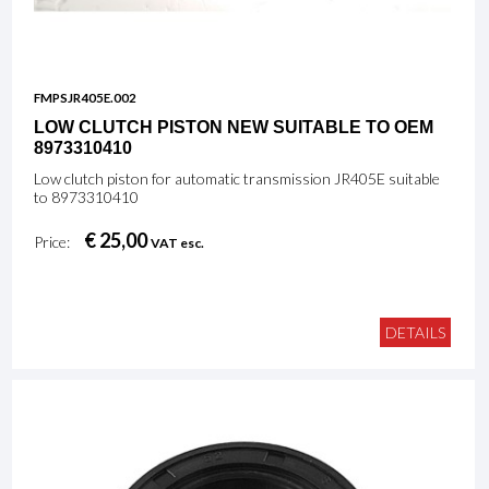
FMPSJR405E.002
LOW CLUTCH PISTON NEW SUITABLE TO OEM
8973310410
Low clutch piston for automatic transmission JR405E suitable
to 8973310410
€ 25,00
Price:
VAT esc.
DETAILS