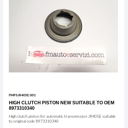
FMPSJR405E.001
HIGH CLUTCH PISTON NEW SUITABLE TO OEM
8973310340
High clutch piston for automatic transmission JR405E suitable
to original code 8973310340