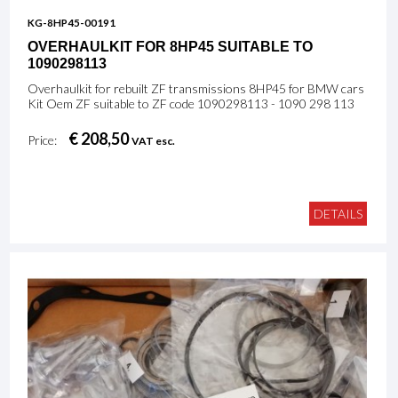
KG-8HP45-00191
OVERHAULKIT FOR 8HP45 SUITABLE TO
1090298113
Overhaulkit for rebuilt ZF transmissions 8HP45 for BMW cars
Kit Oem ZF suitable to ZF code 1090298113 - 1090 298 113
€ 208,50
Price:
VAT esc.
DETAILS